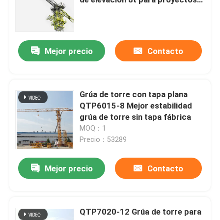
de construcción pesados
Virar de bordo grúa
Mejor precio
Contacto
Polipasto de construcción
Grúa del auge
Grúa de torre con tapa plana
QTP6015-8 Mejor estabilidad
grúa de torre sin tapa fábrica
Grúa de torres de jib
MOQ：1
Precio：53289
elevador de la construcción
Mejor precio
Contacto
Grúa de torre de 8 toneladas
QTP7020-12 Grúa de torre para
Grúa de torre de 10 toneladas