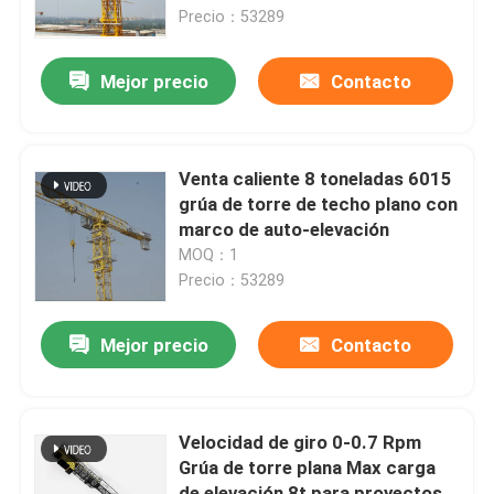
grúa de torre de construcción
Precio：53289
Sobre nosotros
Mejor precio
Contacto
Visita a la fábrica
Venta caliente 8 toneladas 6015
Control de Calidad
grúa de torre de techo plano con
marco de auto-elevación
MOQ：1
Contacto
Precio：53289
Solicitar una cotización
Mejor precio
Contacto
Grúa superior plano
Velocidad de giro 0-0.7 Rpm
Grúa de torre plana Max carga
Grúa de la cabeza de martillo
de elevación 8t para proyectos