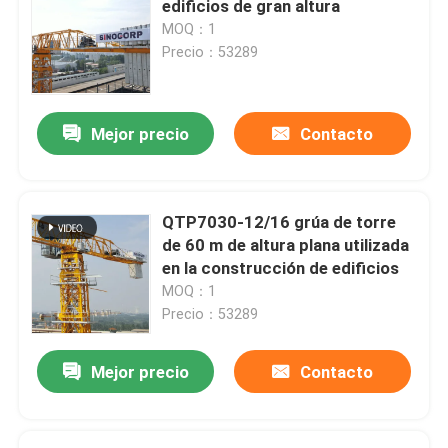
edificios de gran altura
MOQ：1
grúa de torre de 5 toneladas
Precio：53289
Mejor precio
Contacto
QTP7030-12/16 grúa de torre
de 60 m de altura plana utilizada
en la construcción de edificios
MOQ：1
Precio：53289
Mejor precio
Contacto