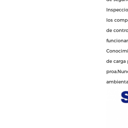
Inspeccio
los compo
de contro
funciona
Conocimie
de carga 
proa.Nunc
ambienta