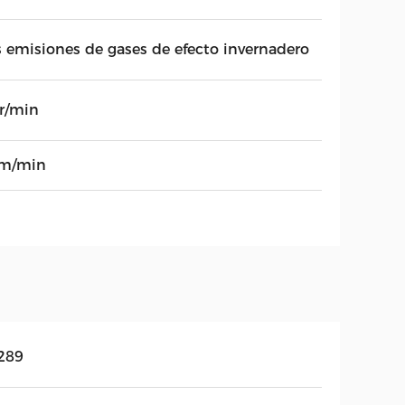
s emisiones de gases de efecto invernadero
7r/min
m/min
289