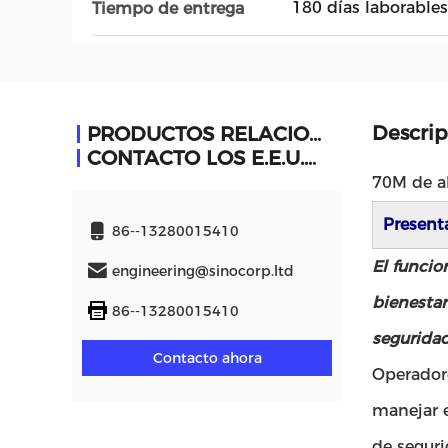
180 días laborables
Tiempo de entrega
Descrip
PRODUCTOS RELACIONADOS
CONTACTO LOS E.E.U.U.
70M de al
Present
86--13280015410
El funcio
engineering@sinocorp.ltd
bienestar
86--13280015410
seguridad
Contacto ahora
Operadore
manejar e
de seguri