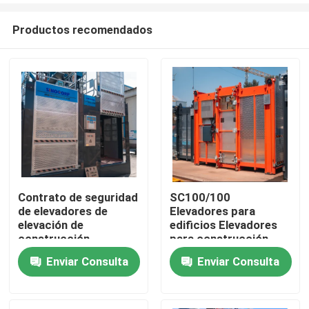
Productos recomendados
Contrato de seguridad
SC100/100
de elevadores de
Elevadores para
Inicio
elevación de
edificios Elevadores
construcción
para construcción
industrial 34.4M/Min
Acero
Enviar Consulta
Enviar Consulta
Productos
SC200
Videos