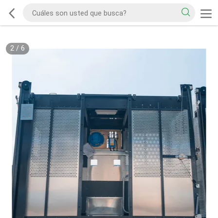
2
/
6