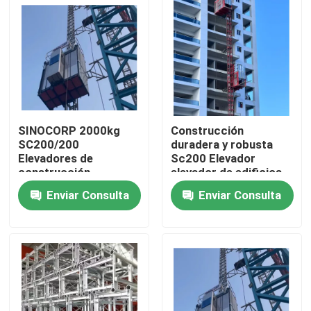
Sobre nosotros
Visita a la fábrica
Control de Calidad
SINOCORP 2000kg
Construcción
SC200/200
duradera y robusta
Elevadores de
Sc200 Elevador
Contacto
construcción
elevador de edificios
Elevadores para
Enviar Consulta
Enviar Consulta
elevación
Solicitar una cotización
Grúa superior plano
Grúa de la cabeza de martillo