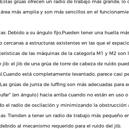
 Estas grúas ofrecen un radio de trabajo más grande, lo 
 área más amplia y son más sencillos en el funcionamien
as: Debido a su ángulo fijo,Pueden tener una huella m
o cercanas a estructuras existentes en las que el espacio
terísticas de las máquinas de la categoría M1 y M2 son l
 jib: el jib de una grúa de torre de cabeza de ruido pu
l.
Cuando está completamente levantado, parece casi per
 Las grúas de junta de luffing son más adecuadas para 
ufar" (en ángulo) hacia arriba cuando no están en uso o
o el radio de oscilación y minimizando la obstrucción a
jas: Tienden a tener un radio de trabajo más pequeño 
debido al mecanismo requerido para el ruido del jib.