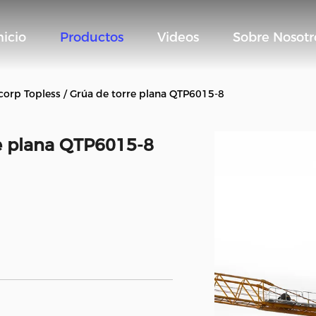
nicio
Productos
Videos
Sobre Nosotr
corp Topless / Grúa de torre plana QTP6015-8
re plana QTP6015-8