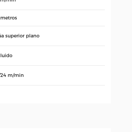
 metros
úa superior plano
cluido
/24 m/min