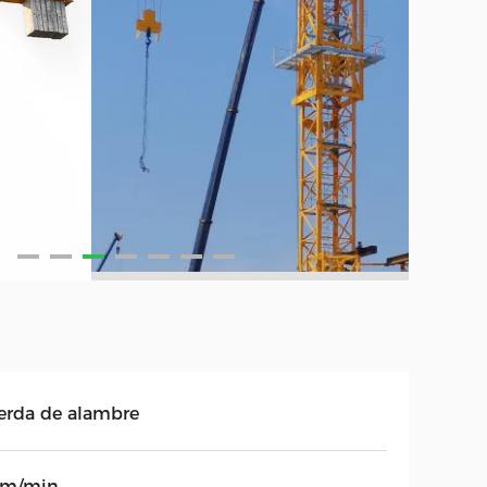
erda de alambre
4m/min