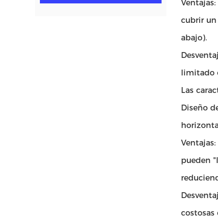
Ventajas:
cubrir un
abajo).
Desventaj
limitado 
Las carac
Diseño de
horizonta
Ventajas:
pueden "l
reduciend
Desventa
costosas 