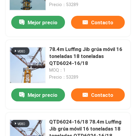
Precio：53289
Sobre nosotros
Mejor precio
Contacto
Visita a la fábrica
78.4m Luffing Jib grúa móvil 16
Control de Calidad
toneladas 18 toneladas
QTD6024-16/18
MOQ：1
Contacto
Precio：53289
Solicitar una cotización
Mejor precio
Contacto
Grúa superior plano
QTD6024-16/18 78.4m Luffing
Jib grúa móvil 16 toneladas 18
Grúa de la cabeza de martillo
toneladas QTD6024-16/18