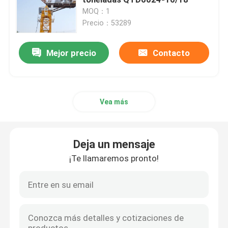
MOQ：1
Precio：53289
Virar de bordo grúa
Mejor precio
Contacto
Polipasto de construcción
Grúa del auge
Vea más
Grúa de torres de jib
Deja un mensaje
elevador de la construcción
¡Te llamaremos pronto!
Grúa de torre de 8 toneladas
Grúa de torre de 10 toneladas